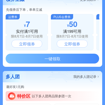
先领券后下单，单单立减
运费券
PLUS会费券
商品
7
50
¥
¥
实付满1可用
满199可用
限8月7日-8月7日使用
限8月7日-8月7日使用
限
立即领券
立即领券
一键领取
多人团
我的多人团记录

邀好友1元购
特价区
以下多人团商品限参团一次