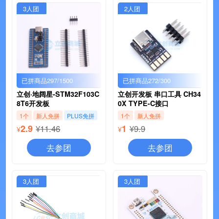
3人团
2人团
已拼商品297/1500
已拼商品272/300
立创·地阔星-STM32F103C
立创开发板 串口工具 CH34
8T6开发板
0X TYPE-C接口
1个
新人免拼
PLUS免拼
1个
新人免拼
2.9
1
¥11.46
¥9.9
¥
¥
去参团
去参团
3人团
3人团