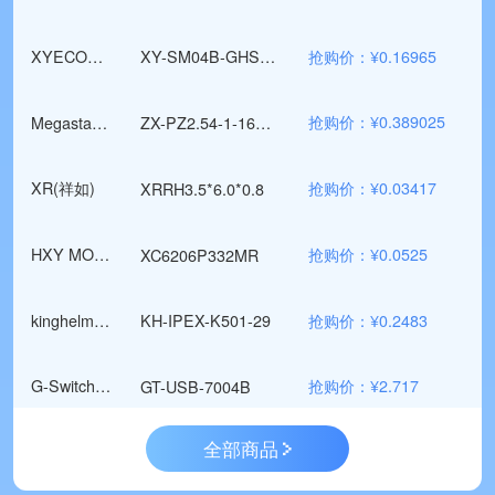
抢购价：¥0.16965
XYECONN(辛译)
XY-SM04B-GHS-TB
抢购价：¥0.389025
Megastar(兆星)
ZX-PZ2.54-1-16PZZ
抢购价：¥0.03417
XR(祥如)
XRRH3.5*6.0*0.8
抢购价：¥0.0525
HXY MOSFET(华轩阳电子)
XC6206P332MR
抢购价：¥0.2483
kinghelm(金航标)
KH-IPEX-K501-29
抢购价：¥2.717
G-Switch(品赞)
GT-USB-7004B
全部商品
抢购价：¥0.05
HCTL(华灿天禄)
HC-XHB-T-05