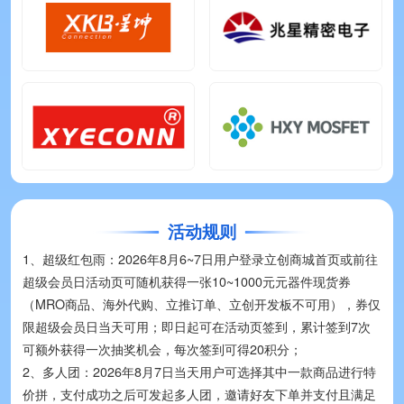
抢购价：¥0.21527
G-Switch(品赞)
GT-TC048D-H025-L1
抢购价：¥0.35
HCTL(华灿天禄)
HC-1.0-6PWT
抢购价：¥0.34143
GUOCONN(国连)
A1201AWR-2P-RH
抢购价：¥0.2485
XINGLIGHT(成兴光)
XL-1010RGBC-2812B
活动规则
1、超级红包雨：2026年8月6~7日用户登录立创商城首页或前往
抢购价：¥1.719
XKB Connection(中国星坤)
DSHP04TS-S
超级会员日活动页可随机获得一张10~1000元元器件现货券
（MRO商品、海外代购、立推订单、立创开发板不可用），券仅
抢购价：¥0.11124
XYECONN(辛译)
XY-VH3.96-3A11
限超级会员日当天可用；即日起可在活动页签到，累计签到7次
可额外获得一次抽奖机会，每次签到可得20积分；
抢购价：¥0.066595
Megastar(兆星)
ZX-XH2.54-4PZZ
2、多人团：2026年8月7日当天用户可选择其中一款商品进行特
价拼，支付成功之后可发起多人团，邀请好友下单并支付且满足