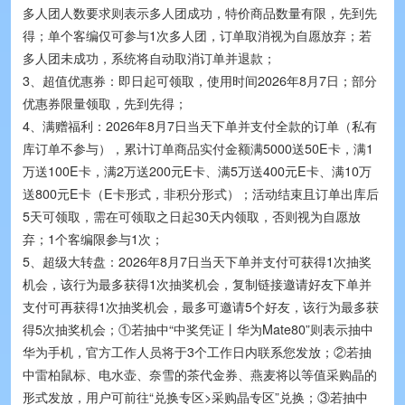
多人团人数要求则表示多人团成功，特价商品数量有限，先到先
抢购价：¥0.076475
XR(祥如)
XRCD43-2R2M
得；单个客编仅可参与1次多人团，订单取消视为自愿放弃；若
多人团未成功，系统将自动取消订单并退款；
抢购价：¥0.342912
HXY MOSFET(华轩阳电子)
HFP6291LR-G1
3、超值优惠券：即日起可领取，使用时间2026年8月7日；部分
优惠券限量领取，先到先得；
4、满赠福利：2026年8月7日当天下单并支付全款的订单（私有
抢购价：¥0.2658
kinghelm(金航标)
KH-TYPE-C-16P
库订单不参与），累计订单商品实付金额满5000送50E卡，满1
万送100E卡，满2万送200元E卡、满5万送400元E卡、满10万
抢购价：¥0.132145
G-Switch(品赞)
GT-RF1125A-01G
送800元E卡（E卡形式，非积分形式）；活动结束且订单出库后
5天可领取，需在可领取之日起30天内领取，否则视为自愿放
抢购价：¥0.04
HCTL(华灿天禄)
HC-PHB-T-05
弃；1个客编限参与1次；
5、超级大转盘：2026年8月7日当天下单并支付可获得1次抽奖
机会，该行为最多获得1次抽奖机会，复制链接邀请好友下单并
抢购价：¥0.53504
GUOCONN(国连)
0510-GX-24PWB-GF-RB
支付可再获得1次抽奖机会，最多可邀请5个好友，该行为最多获
得5次抽奖机会；①若抽中“中奖凭证丨华为Mate80”则表示抽中
抢购价：¥0.3466
XINGLIGHT(成兴光)
XL-2020RGBC-2812B
华为手机，官方工作人员将于3个工作日内联系您发放；②若抽
中雷柏鼠标、电水壶、奈雪的茶代金券、燕麦将以等值采购晶的
抢购价：¥1.5295
XKB Connection(中国星坤)
形式发放，用户可前往“兑换专区>采购晶专区”兑换；③若抽中
DSIC01LS-P