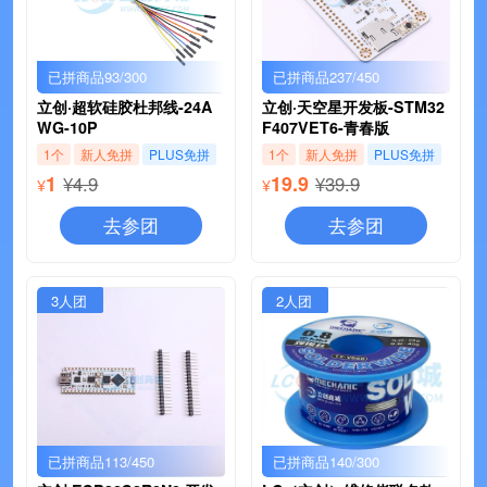
已拼商品93/300
已拼商品237/450
立创·超软硅胶杜邦线-24A
立创·天空星开发板-STM32
WG-10P
F407VET6-青春版
1个
新人免拼
PLUS免拼
1个
新人免拼
PLUS免拼
1
19.9
¥4.9
¥39.9
¥
¥
去参团
去参团
3人团
2人团
已拼商品113/450
已拼商品140/300