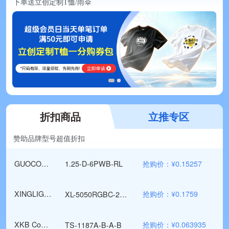
下单送立创定制T恤/雨伞
折扣商品
立推专区
抢购价：¥0.175
HCTL(华灿天禄)
HC-1.25-2PWT
赞助品牌型号超值折扣
抢购价：¥0.15257
GUOCONN(国连)
1.25-D-6PWB-RL
抢购价：¥0.1759
XINGLIGHT(成兴光)
XL-5050RGBC-2812B
抢购价：¥0.063935
XKB Connection(中国星坤)
TS-1187A-B-A-B