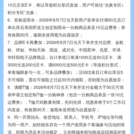
10元京东E卡，将以等值积分形式发放，用户可前往“兑换专区>
积分专区”兑换；
抢购价：¥0.07281
XYECONN(辛译)
XY-VH3.96-2A11
6、首购送雨伞：2026年8月7日当天新用户首单实付满50元且订
单出库后系统即送立创定制雨伞一分购商品券及10元运费券；券
抢购价：¥0.358625
Megastar(兆星)
ZX-SH1.0-8PWT
有效期30天，逾期未使用视为自愿放弃；
7、品牌E卡再叠加：2026年8月7日当天下单并支付品赞、金航
标、祥如、华灿天禄、国连、成兴光、中国星坤、兆星、辛译、
抢购价：¥0.20596
XR(祥如)
XR0630-4R7M
华轩阳电子品牌商品，合计单笔订单满1000元送50元E卡、满
3000元送200元E卡、满6000元送500元E卡（等值积分形式，
抢购价：¥0.0829
HXY MOSFET(华轩阳电子)
SMAJ6.8CA
单客编限参与一次，可多品牌叠加）；活动结束且订单出库后5
天可领取，需在可领取之日起30天内领取，否则视为自愿放弃；
抢购价：¥1.54
kinghelm(金航标)
KH-SMA-KE-Z
8、满赠T恤：2026年8月7日当天下单并支付金额大于50元可填
表申请立创定制T恤一分购神券（包含一分购商品券及一张10元
运费券），T恤尺码数量有限，先到先得，优惠券将于3个工作日
抢购价：¥0.27531
G-Switch(品赞)
GT-USB-7010ASV
内发放，有效期30天，逾期未使用视为自愿放弃；
9、同一开票抬头、收货地址、联系人、手机号、IP地址等均视
抢购价：¥0.064
HCTL(华灿天禄)
HC-MX3.0-T
为同一用户。如经核实存在一个用户使用多个客编参与活动的情
况，则视为违反本活动规定， 立创商城有权扣除或追回相应的奖