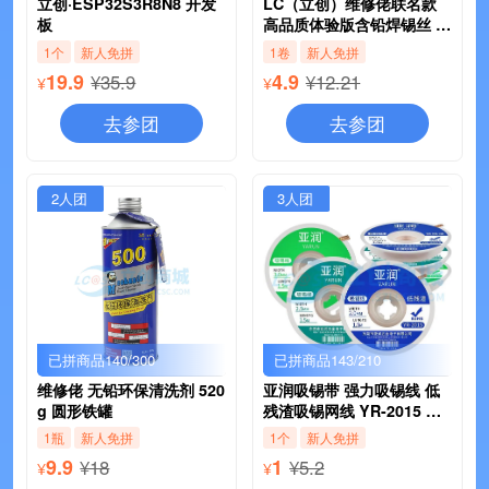
立创·ESP32S3R8N8 开发
LC（立创）维修佬联名款
板
高品质体验版含铅焊锡丝 T
Y-V860 0.8mm/40G
1个
新人免拼
1卷
新人免拼
19.9
4.9
¥35.9
¥12.21
¥
¥
去参团
去参团
2人团
3人团
已拼商品140/300
已拼商品143/210
维修佬 无铅环保清洗剂 520
亚润吸锡带 强力吸锡线 低
g 圆形铁罐
残渣吸锡网线 YR-2015 宽
2.0mm 长1.5m
1瓶
新人免拼
1个
新人免拼
9.9
1
¥18
¥5.2
¥
¥