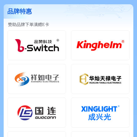
抢购价：¥0.17841
GUOCONN(国连)
0510-GX-6PWB-GF-RB
品牌特惠
抢购价：¥0.1107
XINGLIGHT(成兴光)
XL-5050RGBC-2812B-S
赞助品牌下单满赠E卡
抢购价：¥0.149435
XKB Connection(中国星坤)
TS-1101-C-W
抢购价：¥0.05724
XYECONN(辛译)
XY-XHB2.54-4A11
抢购价：¥0.243675
Megastar(兆星)
ZX-SH1.0-4PWT
抢购价：¥0.0941
XR(祥如)
XRIM252012S2R2MBCA
抢购价：¥0.75259
HXY MOSFET(华轩阳电子)
DMN3024LSD-HXY
抢购价：¥2.24
kinghelm(金航标)
KH-SMA-K513-G