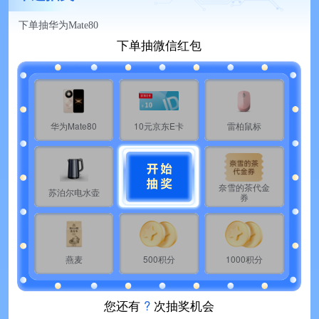
下单抽华为Mate80
下单抽微信红包
华为Mate80
10元京东E卡
雷柏鼠标
奈雪的茶代金
苏泊尔电水壶
券
燕麦
500积分
1000积分
您还有
?
次抽奖机会